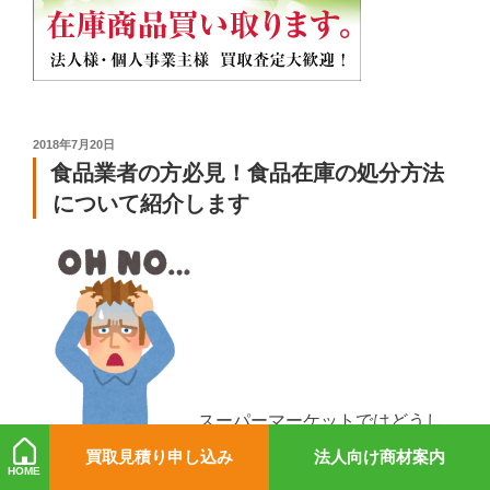
投
2018年7月20日
稿
食品業者の方必見！食品在庫の処分方法
日:
について紹介します
スーパーマーケットではどうし
てもたくさんの在庫が発生しまいます。
買取見積り申し込み
法人向け商材案内
HOME
実際に在庫問題で悩みを抱えている業者の方も多いの