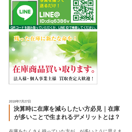
投
2018年7月27日
稿
決算時に在庫を減らしたい方必見｜在庫
日:
が多いことで生まれるデメリットとは？
在庫をたくさん持っていた方が、が多いように思えま