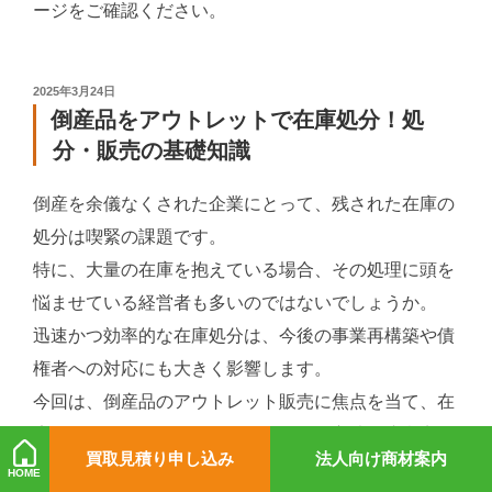
ージをご確認ください。
投
2025年3月24日
稿
倒産品をアウトレットで在庫処分！処
日:
分・販売の基礎知識
倒産を余儀なくされた企業にとって、残された在庫の
処分は喫緊の課題です。
特に、大量の在庫を抱えている場合、その処理に頭を
悩ませている経営者も多いのではないでしょうか。
迅速かつ効率的な在庫処分は、今後の事業再構築や債
権者への対応にも大きく影響します。
今回は、倒産品のアウトレット販売に焦点を当て、在
庫処分を円滑に進めるための具体的な方法や注意点を
買取見積り申し込み
法人向け商材案内
ご紹介します。
HOME