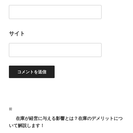
サイト
投
過
前
稿
去
在庫が経営に与える影響とは？在庫のデメリットにつ
ナ
の
いて解説します！
ビ
投