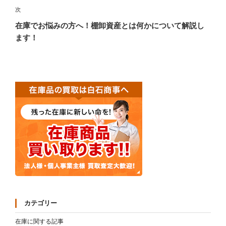
稿
ゲ
次
次
の
ー
在庫でお悩みの方へ！棚卸資産とは何かについて解説し
投
ます！
シ
稿
ョ
ン
カテゴリー
在庫に関する記事