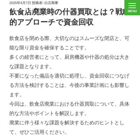
投
2025年4月7日
投稿者:
白石商事
稿
飲食店廃業時の什器買取とは？戦略
日:
的アプローチで資金回収
飲食店を閉める際、大切なのはスムーズな閉店と、可
能な限り資金を確保することです。
多くの経営者にとって、厨房機器や什器の処分は大き
な課題となります。
不要になった備品を適切に処理し、資金回収につなげ
る方法を検討することは、今後の事業計画にも影響し
ます。
今回は、飲食店廃業における什器買取について、具体
的な方法やポイントを解説します。
廃業に伴う様々な課題を解決するためのヒントとし
て、ぜひご活用ください。