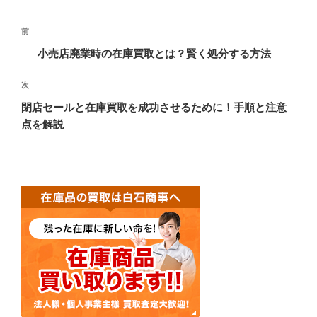
投
過
前
稿
去
小売店廃業時の在庫買取とは？賢く処分する方法
ナ
の
ビ
投
次
次
稿
ゲ
の
閉店セールと在庫買取を成功させるために！手順と注意
投
ー
点を解説
稿
シ
ョ
ン