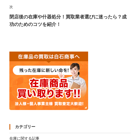
稿
ゲ
次
次
の
ー
閉店後の在庫や什器処分！買取業者選びに迷ったら？成
投
功のためのコツを紹介！
シ
稿
ョ
ン
カテゴリー
在庫に関する記事