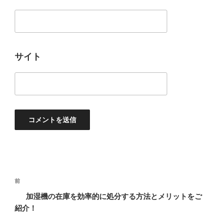
サイト
投
過
前
稿
去
加湿機の在庫を効率的に処分する方法とメリットをご
ナ
の
紹介！
ビ
投