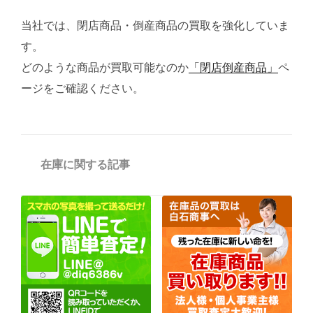
当社では、閉店商品・倒産商品の買取を強化していま
す。
どのような商品が買取可能なのか
「閉店倒産商品」
ペ
ージをご確認ください。
カ
在庫に関する記事
テ
ゴ
リ
ー