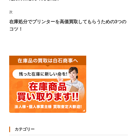
ビ
投
稿
ゲ
次
次
の
ー
在庫処分でプリンターを高価買取してもらうための3つの
投
コツ！
シ
稿
ョ
ン
カテゴリー