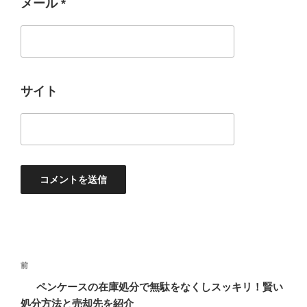
メール
*
サイト
投
過
前
稿
去
ペンケースの在庫処分で無駄をなくしスッキリ！賢い
ナ
の
処分方法と売却先を紹介