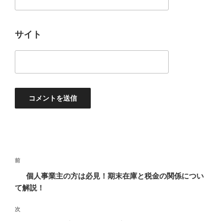
サイト
投
過
前
稿
去
個人事業主の方は必見！期末在庫と税金の関係につい
ナ
の
て解説！
ビ
投
稿
ゲ
次
次