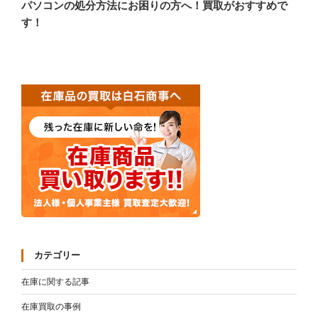
の
ー
パソコンの処分方法にお困りの方へ！買取がおすすめで
投
す！
シ
稿
ョ
ン
カテゴリー
在庫に関する記事
在庫買取の事例