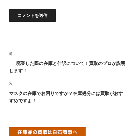
投
過
前
稿
去
廃業した際の在庫と仕訳について！買取のプロが説明
ナ
の
します！
ビ
投
稿
ゲ
次
次
の
ー
マスクの在庫でお困りですか？在庫処分には買取がおす
投
すめですよ！
シ
稿
ョ
ン