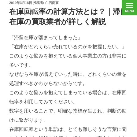
投
2019年3月18日
投稿者:
白石商事
稿
在庫回転率の計算方法とは？｜滞留
日:
在庫の買取業者が詳しく解説
「滞留在庫が溜まってしまった」
「在庫がどれくらい売れているのかを把握したい。」
このような悩みを抱えている個人事業主の方は非常に
多いです。
なぜなら在庫が増えていった時に、どれくらいの量を
処理すべきかわからないからです。
このような悩みを抱えてしまっている場合は、在庫回
転率を利用してみてください。
数字を用いることで、明確な指標が生まれ、判断の助
けに繋がります。
在庫回転率という単語は、とても難しそうな言葉に聞