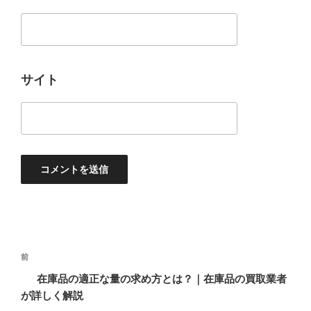
サイト
投
過
前
稿
去
在庫品の適正な量の求め方とは？｜在庫品の買取業者
ナ
の
が詳しく解説
ビ
投