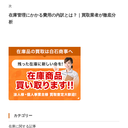
稿
ゲ
次
次
の
ー
在庫管理にかかる費用の内訳とは？｜買取業者が徹底分
投
析
シ
稿
ョ
ン
カテゴリー
在庫に関する記事