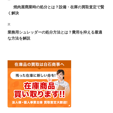
稿
去
焼肉屋廃業時の処分とは？設備・在庫の買取査定で賢
ナ
の
く解決
ビ
投
稿
ゲ
次
次
の
ー
業務用シュレッダーの処分方法とは？費用を抑える最適
投
な方法を解説
シ
稿
ョ
ン