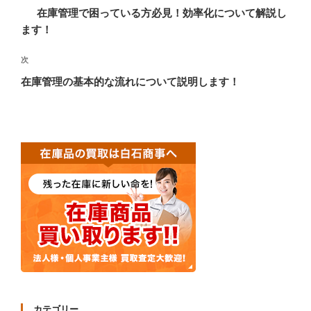
稿
去
在庫管理で困っている方必見！効率化について解説し
ナ
の
ます！
ビ
投
稿
ゲ
次
次
の
ー
在庫管理の基本的な流れについて説明します！
投
シ
稿
ョ
ン
カテゴリー