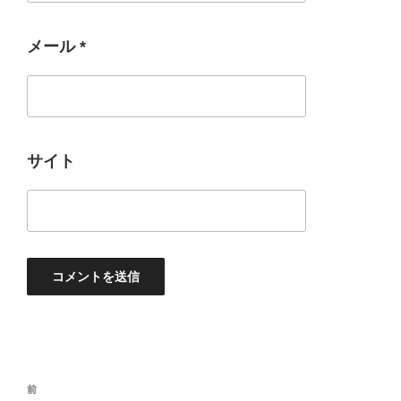
メール
*
サイト
投
過
前