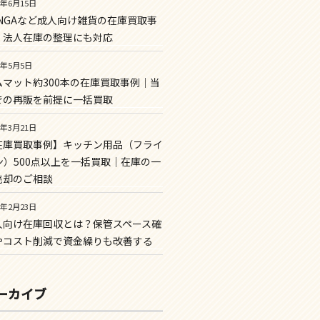
6年6月15日
ENGAなど成人向け雑貨の在庫買取事
｜法人在庫の整理にも対応
6年5月5日
ムマット約300本の在庫買取事例｜当
での再販を前提に一括買取
6年3月21日
在庫買取事例】キッチン用品（フライ
ン）500点以上を一括買取｜在庫の一
売却のご相談
6年2月23日
人向け在庫回収とは？保管スペース確
やコスト削減で資金繰りも改善する
ーカイブ