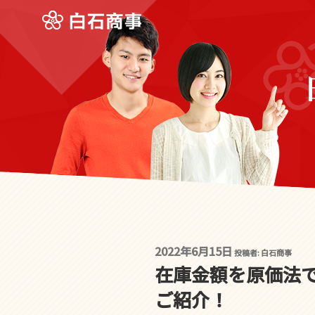
投
2022年6月15日
投稿者:
白石商事
稿
在庫金額を原価法
日:
ご紹介！