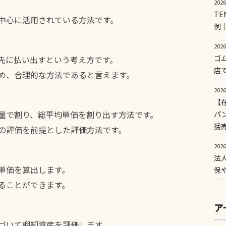
202
T
中心に活用されている方法です。
例
202
ゴ
先に払い出すという考え方です。
店
め、合理的な方法であると言えます。
202
【
量で割り、総平均単価を割り出す方法です。
パ
括
の評価を前提とした評価方法です。
202
法
単価を算出します。
保
ることができます。
ア
。
づいて棚卸資産を評価します。