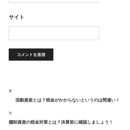
サイト
投
過
前
稿
去
流動資産とは？税金がかからないというのは間違い！
ナ
の
ビ
投
次
次
稿
ゲ
の
棚卸資産の税金対策とは？決算前に確認しましょう！
投
ー