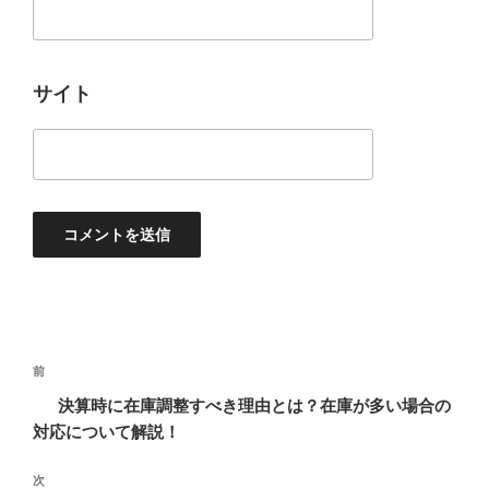
サイト
投
過
前
稿
去
決算時に在庫調整すべき理由とは？在庫が多い場合の
ナ
の
対応について解説！
ビ
投
稿
ゲ
次
次