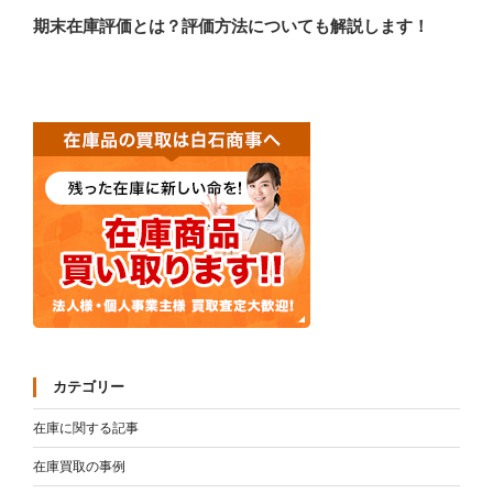
の
ー
期末在庫評価とは？評価方法についても解説します！
投
シ
稿
ョ
ン
カテゴリー
在庫に関する記事
在庫買取の事例